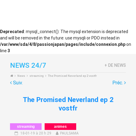
Deprecated
: mysql_connect(): The mysql extension is deprecated
and will be removed in the future: use mysqli or PDO instead in
/var/www/sda/4/8/passionjapan/pages/include/connexion.php
on
line
3
NEWS 24/7
+ DE NEWS
News
streaming
The Promised Neverland ep 2 vostfr
Suiv.
Préc.
The Promised Neverland ep 2
vostfr
streaming
animes
18-01-19 à 20 h 29
PAULSAMA