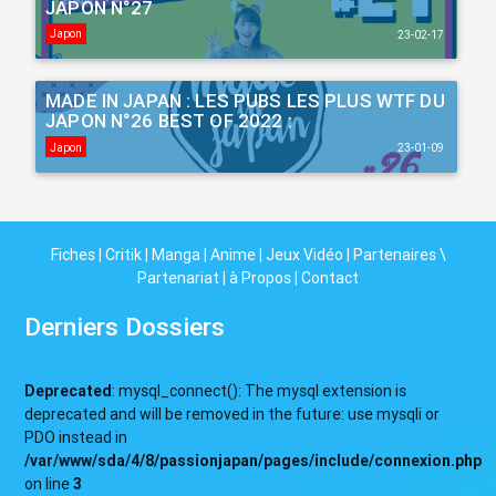
JAPON N°27
Japon
23-02-17
MADE IN JAPAN : LES PUBS LES PLUS WTF DU
JAPON N°26 BEST OF 2022 :
Japon
23-01-09
Fiches
|
Critik
|
Manga
|
Anime
|
Jeux Vidéo
|
Partenaires \
Partenariat
|
à Propos
|
Contact
Derniers Dossiers
Deprecated
: mysql_connect(): The mysql extension is
deprecated and will be removed in the future: use mysqli or
PDO instead in
/var/www/sda/4/8/passionjapan/pages/include/connexion.php
on line
3