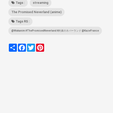
Tags :
streaming
The Promised Neverland (anime)
Tags RS :
@Wakanim #ThePromisedNeverland #約束のネバーランド @KazeFrance
Partager
Facebook
Twitter
Pinterest