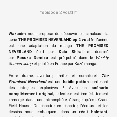
"épisode 2 vostfr"
Wakanim
nous propose de découvrir en simulcast, la
série
THE PROMISED NEVERLAND
ep 2 vostfr
. L'anime
est une adaptation du manga
THE PROMISED
NEVERLAND
écrit par
Kaiu Shirai
et dessiné
par
Posuka Demizu
est pré-publié dans le
Weekly
Shonen Jump
et publié en France par Kazé manga
.
Entre drame, aventure, thriller et surnaturel,
The
Promised Neverland
est une
habile potion
contenant
des intrigues explosives ! Avec un
scénario
complètement original
, le lecteur est immédiatement
immergé dans une atmosphère étrange qu'est Grace
Field House. De chapitre en chapitre, l'écriture et les
dessins nous embarquent dans un
récit haletant
,