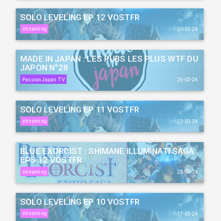
SOLO LEVELING EP 12 VOSTFR
streaming
30-03-24
MADE IN JAPAN : LES PUBS LES PLUS WTF DU
JAPON N°28
PassionJapan TV
25-03-24
SOLO LEVELING EP 11 VOSTFR
streaming
23-03-24
BLUE EXORCIST : SHIMANE ILLUMINATI SAGA
EPS 12 VOSTFR
streaming
23-03-24
SOLO LEVELING EP 10 VOSTFR
streaming
17-03-24