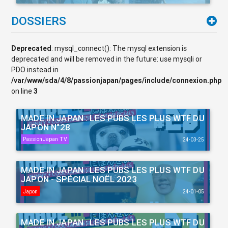
DOSSIERS
Deprecated
: mysql_connect(): The mysql extension is
deprecated and will be removed in the future: use mysqli or
PDO instead in
/var/www/sda/4/8/passionjapan/pages/include/connexion.php
on line
3
MADE IN JAPAN : LES PUBS LES PLUS WTF DU
JAPON N°28
PassionJapan TV
24-03-25
MADE IN JAPAN : LES PUBS LES PLUS WTF DU
JAPON - SPÉCIAL NOËL 2023
Japon
24-01-05
MADE IN JAPAN : LES PUBS LES PLUS WTF DU