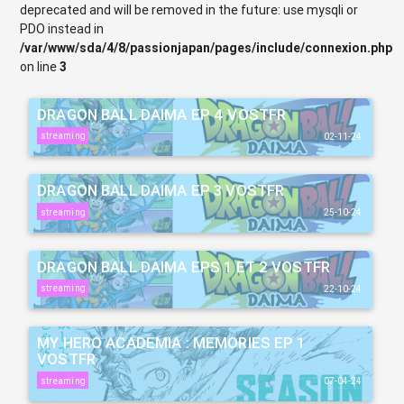
deprecated and will be removed in the future: use mysqli or
PDO instead in
/var/www/sda/4/8/passionjapan/pages/include/connexion.php
on line
3
DRAGON BALL DAIMA EP 4 VOSTFR
streaming
02-11-24
DRAGON BALL DAIMA EP 3 VOSTFR
streaming
25-10-24
DRAGON BALL DAIMA EPS 1 ET 2 VOSTFR
streaming
22-10-24
MY HERO ACADEMIA : MEMORIES EP 1
VOSTFR
streaming
07-04-24